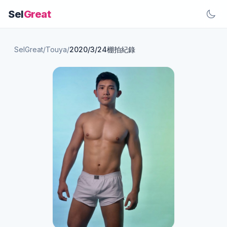
Sel
Great
SelGreat
/
Touya
/
2020/3/24棚拍紀錄