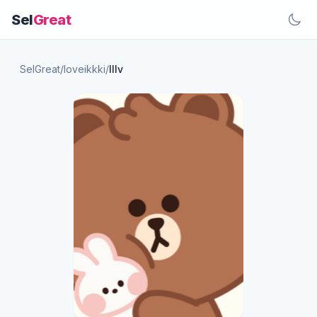
Sel
Great
SelGreat
/
loveikkki
/
lllv