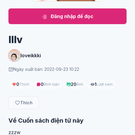
Đăng nhập để đọc
lllv
loveikkki
Ngày xuất bản: 2022-09-23 10:22
0
0
20
1
Thích
Bình luận
Ảnh
Lượt xem
Thích
Về Cuốn sách điện tử này
zzzw