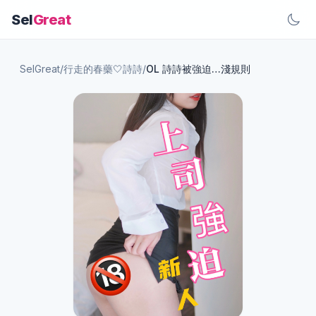
Sel
Great
SelGreat
/
行走的春藥🤍詩詩
/
OL 詩詩被強迫…淺規則