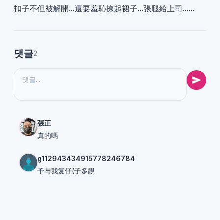
扣子不但被解開...還要羞恥撩起裙子...張腿給上司......
댓글
2
張正
真的嗎
g112943434915778246784
予与我复仔(子多靚