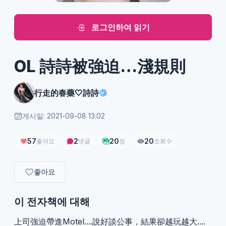
로그인하여 읽기
OL 詩詩被強迫…淺規則
行走的春藥🤍詩詩
게시일: 2021-09-08 13:02
57
2
20
20
좋아요
댓글
장
조회수
좋아요
이 전자책에 대해
上司強迫帶進Motel....說好談公事，結果卻越玩越大....