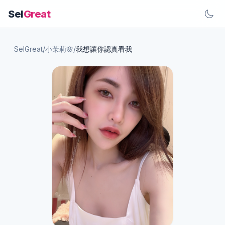
Sel
Great
SelGreat
/
小茉莉🌸
/
我想讓你認真看我