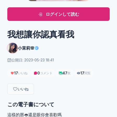
ログインして読む
我想讓你認真看我
小茉莉🌸
公開日: 2023-05-23 18:41
17
0
47
17
いいね
コメント
枚
閲覧
いいね
この電子書について
這樣的唇👄還是眼你會喜歡嗎