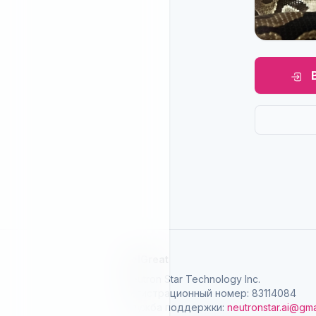
SelGreat
Neutron Star Technology Inc.
Регистрационный номер: 83114084
Служба поддержки:
neutronstar.ai@gma