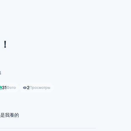
？！
4
31
2
Фото
Просмотры
都是我養的