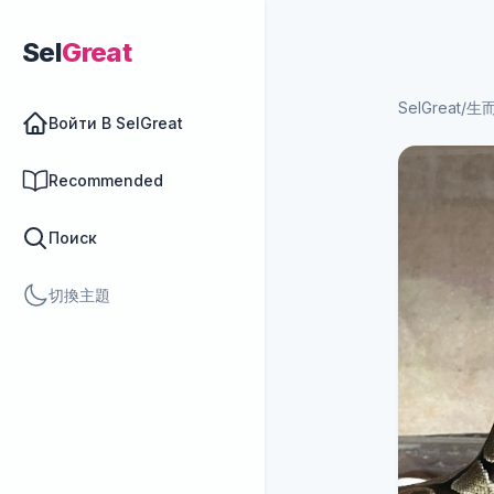
Sel
Great
SelGreat
/
生
Войти В SelGreat
Recommended
Поиск
切換主題