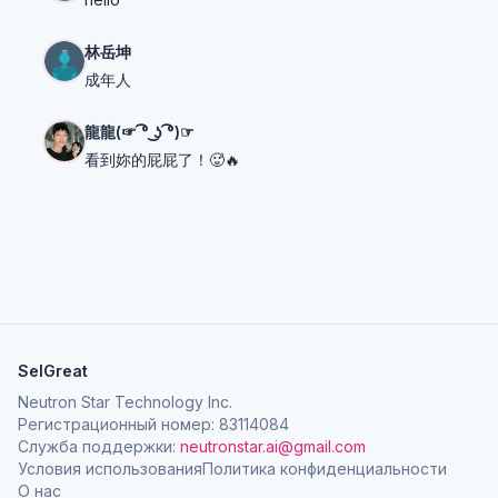
林岳坤
成年人
龍龍(☞ ͡° ͜ʖ ͡°)☞
看到妳的屁屁了！🥵🔥
SelGreat
Neutron Star Technology Inc.
Регистрационный номер: 83114084
Служба поддержки:
neutronstar.ai@gmail.com
Условия использования
Политика конфиденциальности
О нас