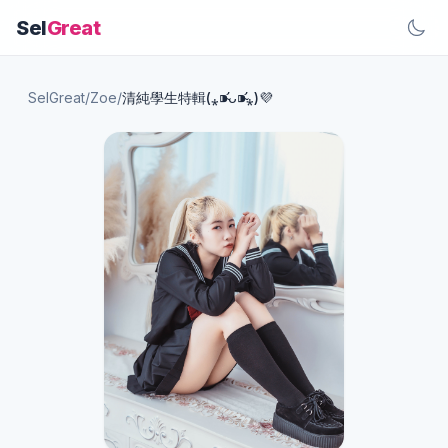
Sel
Great
SelGreat
/
Zoe
/
清純學生特輯(⁎⁍̴̛ᴗ⁍̴̛⁎)💜