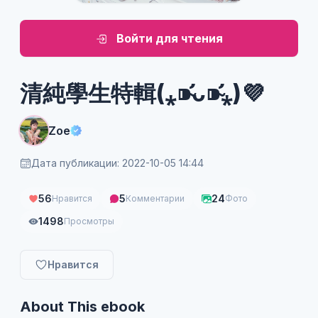
Войти для чтения
清純學生特輯(⁎⁍̴̛ᴗ⁍̴̛⁎)💜
Zoe
Дата публикации: 2022-10-05 14:44
56
5
24
Нравится
Комментарии
Фото
1498
Просмотры
Нравится
About This ebook