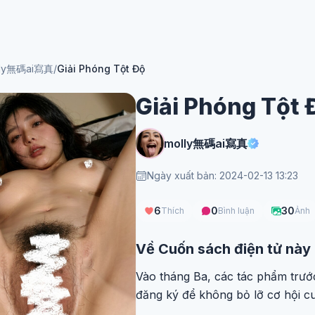
lly無碼ai寫真
/
Giải Phóng Tột Độ
Giải Phóng Tột 
molly無碼ai寫真
Ngày xuất bản: 2024-02-13 13:23
6
0
30
Thích
Bình luận
Ảnh
Về Cuốn sách điện tử này
Vào tháng Ba, các tác phẩm trướ
đăng ký để không bỏ lỡ cơ hội cu