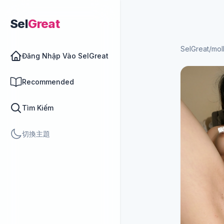
Sel
Great
SelGreat
/
mo
Đăng Nhập Vào SelGreat
Recommended
Tìm Kiếm
切換主題