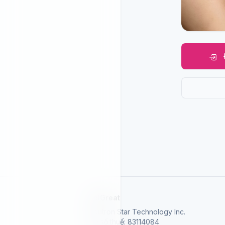
SelGreat
Neutron Star Technology Inc.
Mã số thuế: 83114084