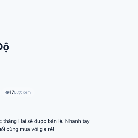
Độ
17
Lượt xem
c tháng Hai sẽ được bán lẻ. Nhanh tay
ối cùng mua với giá rẻ!