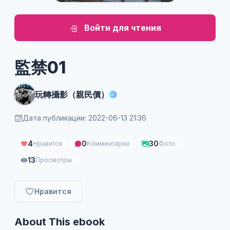
Войти для чтения
監禁01
玩轉攝影（親民價）
Дата публикации: 2022-06-13 21:36
4
0
30
Нравится
Комментарии
Фото
13
Просмотры
Нравится
About This ebook