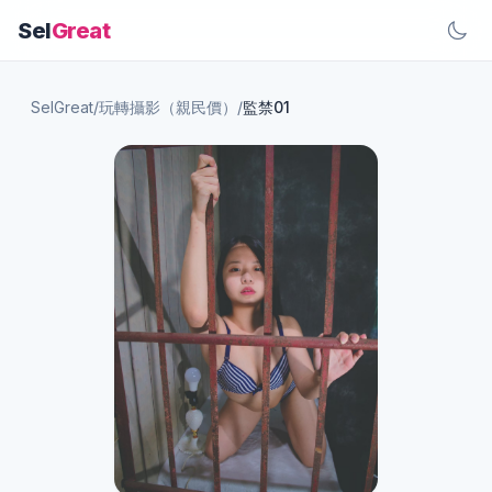
Sel
Great
SelGreat
/
玩轉攝影（親民價）
/
監禁01