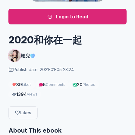
Login to Read
2020和你在一起
穎兒
Publish date: 2021-01-05 23:24
39
5
20
Likes
Comments
Photos
1394
Views
Likes
About This ebook