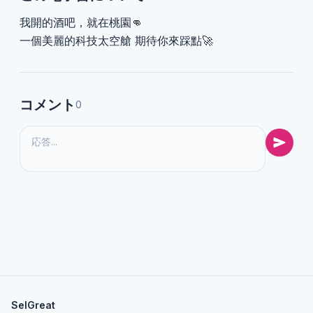
我開的酒吧，就在桃園👊
一個美麗的科技太空艙 期待你來踩點🚀
コメント
0
SelGreat