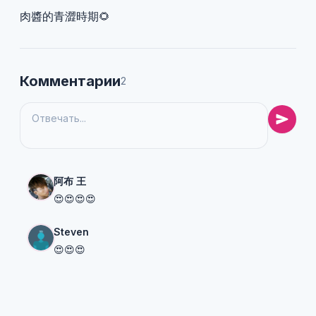
肉醬的青澀時期🌻
Комментарии
2
阿布 王
😍😍😍😍
Steven
😍😍😍