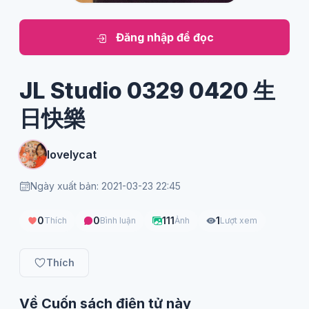
Đăng nhập để đọc
JL Studio 0329 0420 生
日快樂
lovelycat
Ngày xuất bản: 2021-03-23 22:45
0
0
111
1
Thích
Bình luận
Ảnh
Lượt xem
Thích
Về Cuốn sách điện tử này