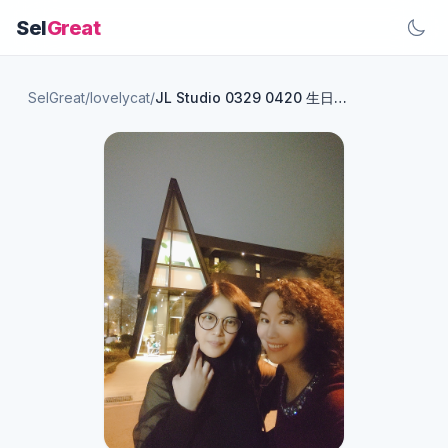
Sel
Great
SelGreat
/
lovelycat
/
JL Studio 0329 0420 生日快樂