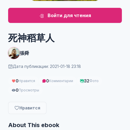
Войти для чтения
死神稻草人
張舜
Дата публикации: 2021-01-18 23:18
0
0
32
Нравится
Комментарии
Фото
0
Просмотры
Нравится
About This ebook