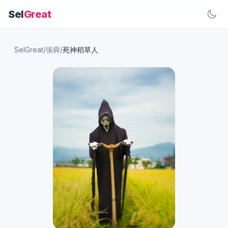
Sel
Great
SelGreat
/
張舜
/
死神稻草人