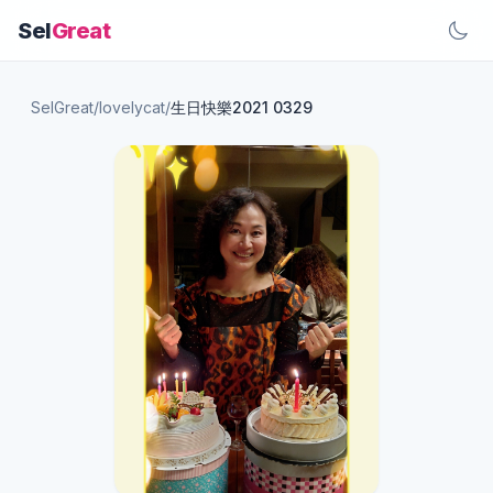
Sel
Great
SelGreat
/
lovelycat
/
生日快樂2021 0329