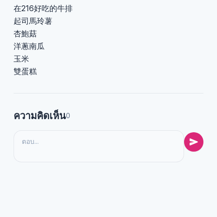
在216好吃的牛排
起司馬玲薯
杏鮑菇
洋蔥南瓜
玉米
雙蛋糕
ความคิดเห็น
0