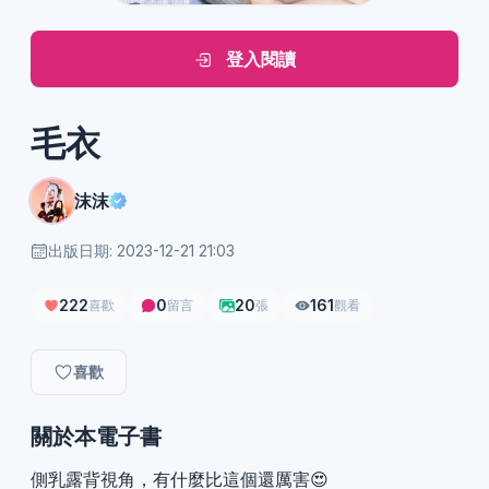
登入閱讀
毛衣
沫沫
出版日期: 2023-12-21 21:03
222
0
20
161
喜歡
留言
張
觀看
喜歡
關於本電子書
側乳露背視角，有什麼比這個還厲害😍