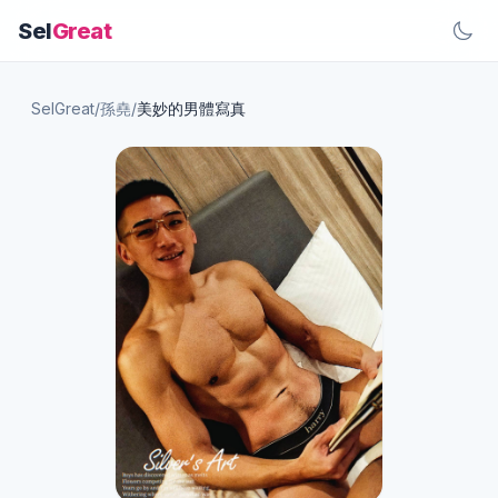
Sel
Great
SelGreat
/
孫堯
/
美妙的男體寫真