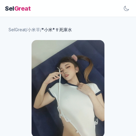
Sel
Great
SelGreat
/
小米🐰
/
*小米*👙死庫水