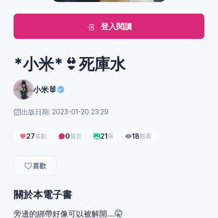
登入閱讀
*小米*👙死庫水
小米🐰
出版日期: 2023-01-20 23:29
27
0
21
18
喜歡
留言
張
觀看
喜歡
關於本電子書
旁邊的綁帶好像可以被解開....🤫