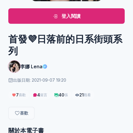
登入閱讀
首發💜日落前的日系街頭系
列
李娜 Lena
出版日期: 2021-09-07 19:20
7
4
40
21
喜歡
留言
張
觀看
喜歡
關於本電子書