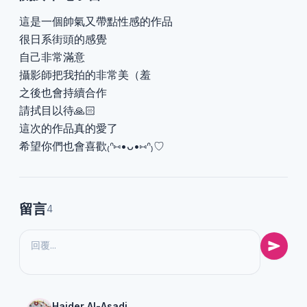
這是一個帥氣又帶點性感的作品
很日系街頭的感覺
自己非常滿意
攝影師把我拍的非常美（羞
之後也會持續合作
請拭目以待🙏🏻
這次的作品真的愛了
希望你們也會喜歡₍ᐢ⑅•ᴗ•⑅ᐢ₎♡
留言
4
Haider Al-Asadi