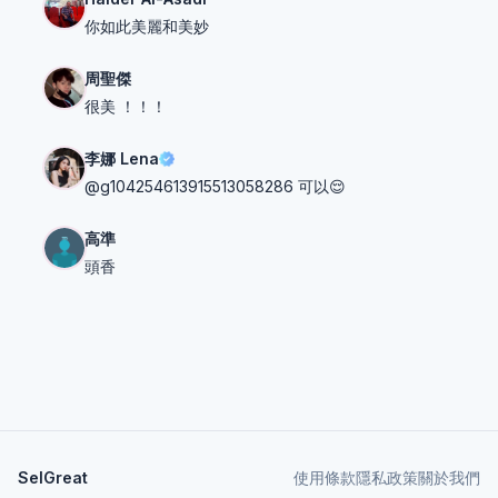
你如此美麗和美妙
周聖傑
很美 ！！！
李娜 Lena
@g104254613915513058286 可以😌
高準
頭香
SelGreat
使用條款
隱私政策
關於我們