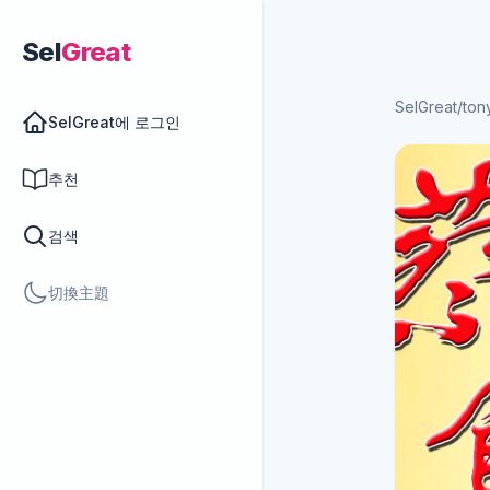
Sel
Great
SelGreat
/
ton
SelGreat에 로그인
추천
검색
切換主題