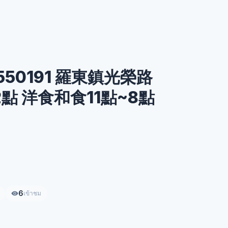
50191 羅東鎮光榮路
~2點 洋食和食11點~8點
6
เข้าชม