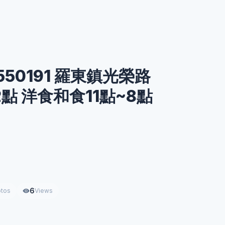
50191 羅東鎮光榮路
~2點 洋食和食11點~8點
6
tos
Views