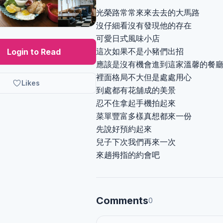
光榮路常常來來去去的大馬路
沒仔細看沒有發現他的存在
可愛日式風味小店
這次如果不是小豬們出招
Login to Read
應該是沒有機會進到這家溫馨的餐
裡面格局不大但是處處用心
Likes
到處都有花舖成的美景
忍不住拿起手機拍起來
菜單豐富多樣真想都來一份
先說好預約起來
兒子下次我們再來一次
來趟拇指的約會吧
Comments
0