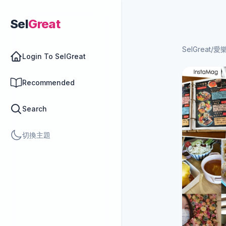
Sel
Great
SelGreat
/
愛
Login To SelGreat
Recommended
Search
切換主題