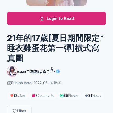
Login to Read
21年的17歲[夏日期間限定*
睡衣雞蛋花第一彈]橫式寫
真圖
ᴋɪᴍᴇㄱ湘湘はるこ ིྀ⋆
Publish date: 2022-06-14 18:31
18
7
35
31
Likes
Comments
Photos
Views
Likes