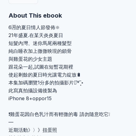
About This ebook
6🈷️的夏日情人節發佈🔆
21年盛夏.在某天炎炎夏日
短髮內灣、迷你馬尾兩種髮型
純白睡衣加上微微映現的鎖骨
與雞蛋花的少女主題
跟花朵一起,試圖在短暫花期裡
使起剩餘的夏日時光讓電力綻放🔋
本集加碼瀏覽1分多的拍攝影片‪︎⋆͛*͛ ͙͛⋆
此寫真拍攝設備後製為
iPhone 8+oppor15
❗️雞蛋花因白色乳汁而有輕微的毒 請勿隨意吃它❕
—
近期活動》〉》扭蛋照