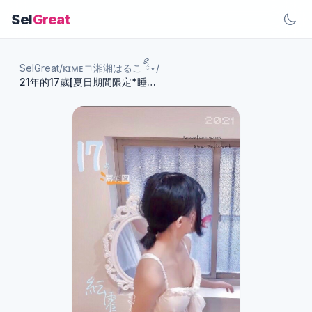
Sel
Great
SelGreat
/
ᴋɪᴍᴇㄱ湘湘はるこ ིྀ⋆
/
21年的17歲[夏日期間限定*睡衣雞蛋花第一彈]橫式寫真圖