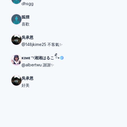
dhsgg
狐狸
喜歡
吳承恩
@148jkime25 不客氣✨
ᴋɪᴍᴇㄱ湘湘はるこ ིྀ⋆
@albertwu 謝謝✨
吳承恩
好美