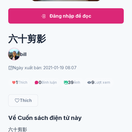
Đăng nhập để đọc
六十剪影
bill
Ngày xuất bản: 2021-01-19 08:07
1
0
39
9
Thích
Bình luận
Ảnh
Lượt xem
Thích
Về Cuốn sách điện tử này
六十剪影