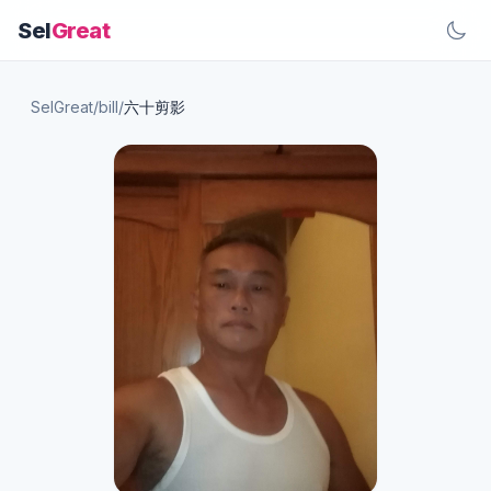
Sel
Great
SelGreat
/
bill
/
六十剪影