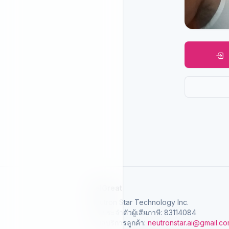
SelGreat
Neutron Star Technology Inc.
เลขประจำตัวผู้เสียภาษี: 83114084
อีเมลบริการลูกค้า:
neutronstar.ai@gmail.c