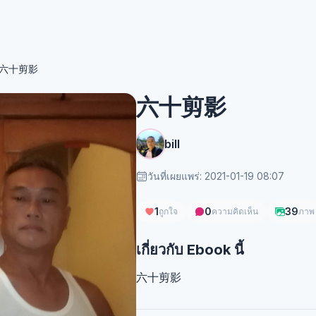
六十剪影
六十剪影
bill
วันที่เผยแพร่: 2021-01-19 08:07
1
0
39
ถูกใจ
ความคิดเห็น
ภาพ
เกี่ยวกับ Ebook นี้
六十剪影