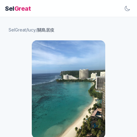
Sel
Great
SelGreat
/
lucy
/
關島居疫