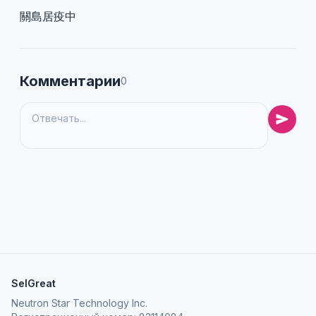
關島居疫中
Комментарии
0
SelGreat
Neutron Star Technology Inc.