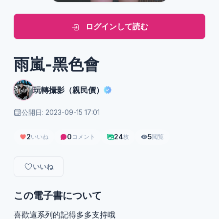
ログインして読む
雨嵐-黑色會
玩轉攝影（親民價）
公開日: 2023-09-15 17:01
2
0
24
5
いいね
コメント
枚
閲覧
いいね
この電子書について
喜歡這系列的記得多多支持哦