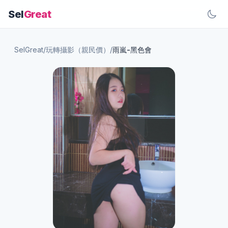
Sel
Great
SelGreat
/
玩轉攝影（親民價）
/
雨嵐-黑色會