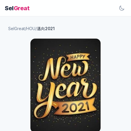
Sel
Great
SelGreat
/
HOU
/
邁向2021