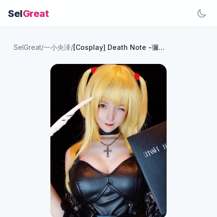
Sel
Great
SelGreat
/
一小央泽
/
[Cosplay] Death Note -彌海砂