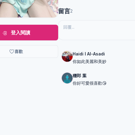
留言
2
登入閱讀
喜歡
Haidi ا Al-Asadi
你如此美麗和美妙
穩郎 葉
你好可愛很喜歡😘