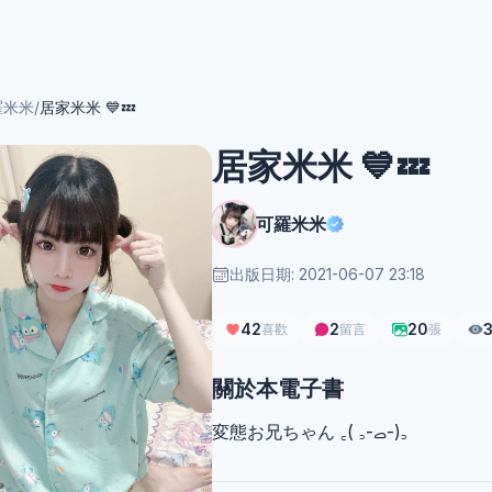
羅米米
/
居家米米 💙💤
居家米米 💙💤
可羅米米
出版日期: 2021-06-07 23:18
42
2
20
喜歡
留言
張
關於本電子書
変態お兄ちゃん ‎꜀( ꜆-ࡇ-)꜆