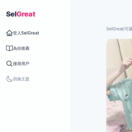
Sel
Great
SelGreat
/
可
登入SelGreat
為你推薦
搜尋用戶
切換主題