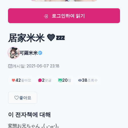
로그인하여 읽기
居家米米 💙💤
可羅米米
게시일: 2021-06-07 23:18
42
2
20
38
좋아요
댓글
장
조회수
좋아요
이 전자책에 대해
変態お兄ちゃん ‎꜀( ꜆-ࡇ-)꜆