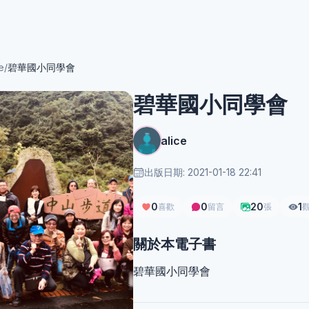
e
/
碧華國小同學會
碧華國小同學會
alice
出版日期: 2021-01-18 22:41
0
0
20
1
喜歡
留言
張
關於本電子書
碧華國小同學會