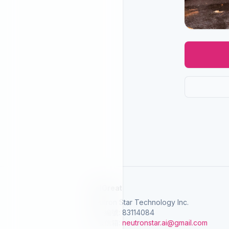
SelGreat
Neutron Star Technology Inc.
統一編號: 83114084
客服信箱:
neutronstar.ai@gmail.com