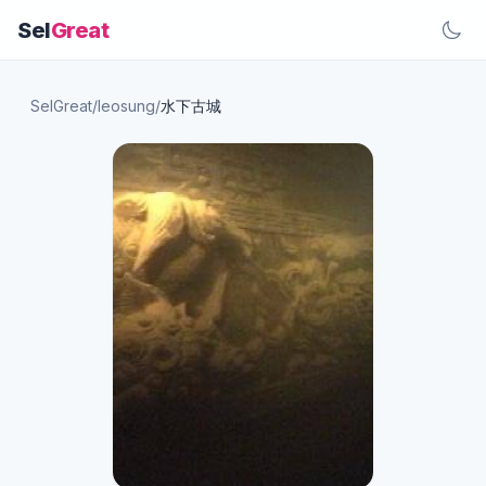
Sel
Great
SelGreat
/
leosung
/
水下古城