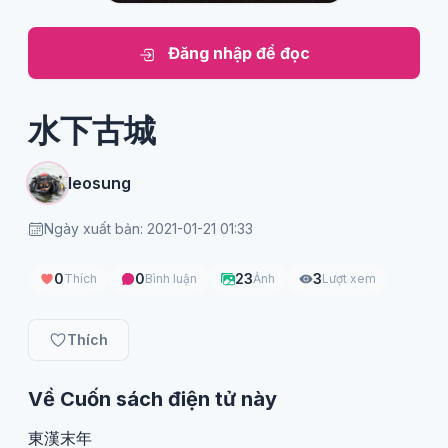
Đăng nhập để đọc
水下古城
leosung
Ngày xuất bản: 2021-01-21 01:33
0
0
23
3
Thích
Bình luận
Ảnh
Lượt xem
Thích
Về Cuốn sách điện tử này
東漢末年