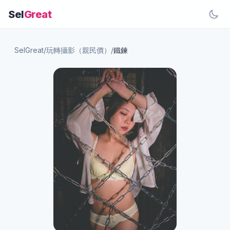
Sel
Great
SelGreat
/
玩轉攝影（親民價）
/
鐵鍊