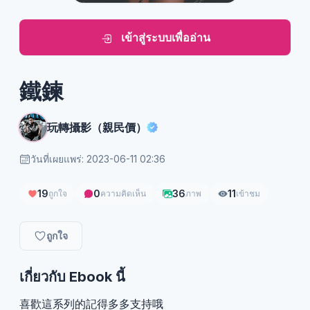
เข้าสู่ระบบเพื่ออ่าน
鐵鍊
玩轉攝影（親民價）
วันที่เผยแพร่: 2023-06-11 02:36
19
0
36
11
ถูกใจ
ความคิดเห็น
ภาพ
เข้าชม
ถูกใจ
เกี่ยวกับ Ebook นี้
喜歡這系列的記得多多支持哦