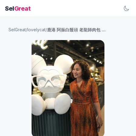
Sel
Great
SelGreat
/
lovelycat
/
鹿港 阿振白饅頭 老龍師肉包 三井outlet 清水財伯米糕