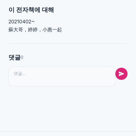
이 전자책에 대해
20210402~
蘇大哥，婷婷，小惠一起
댓글
0