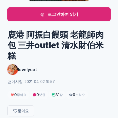
로그인하여 읽기
鹿港 阿振白饅頭 老龍師肉
包 三井outlet 清水財伯米
糕
lovelycat
게시일: 2021-04-02 19:57
0
0
81
0
좋아요
댓글
장
조회수
좋아요