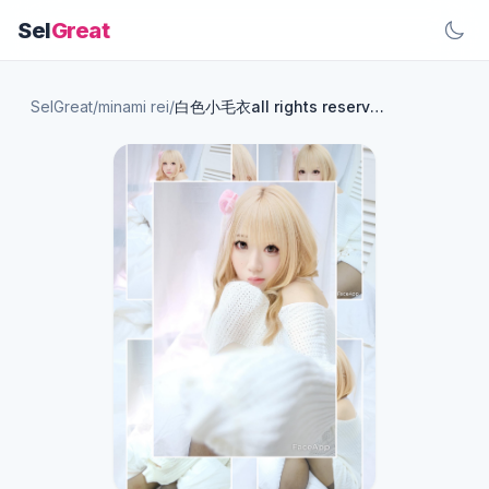
Sel
Great
SelGreat
/
minami rei
/
白色小毛衣all rights reserved: Rei Minami