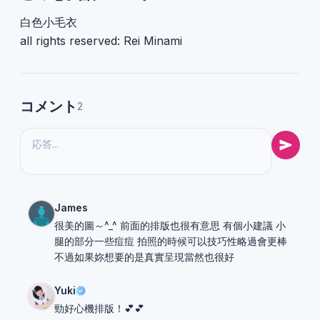
白色小毛衣
all rights reserved: Rei Minami
コメント
2
James
很美的圖～^_^ 前面的排版也很有意思 有個小建議 小
腿的部分一些痘痘 拍照的時候可以技巧性略過會更棒
不過如果妳想要的是真實呈現當然也很好
Yuki
勁好心機排版！💕💕