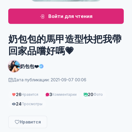
Войти для чтения
奶包包的馬甲造型快把我帶
回家品嚐好嗎💗
奶包包❤️
Дата публикации: 2021-09-07 00:06
26
3
20
Нравится
Комментарии
Фото
24
Просмотры
Нравится