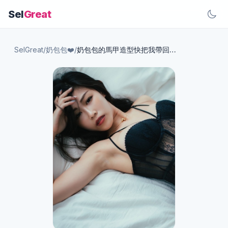
Sel
Great
SelGreat
/
奶包包❤️
/
奶包包的馬甲造型快把我帶回家品嚐好嗎💗