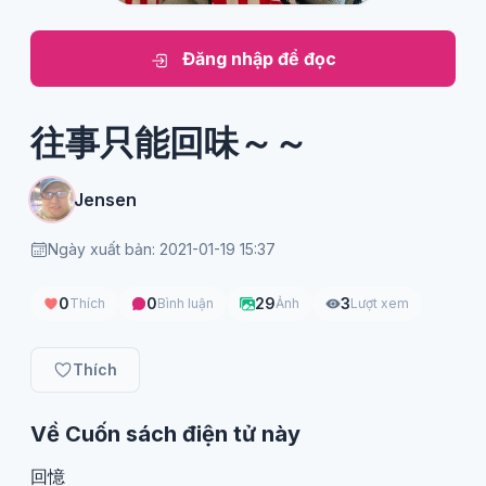
Đăng nhập để đọc
往事只能回味～～
Jensen
Ngày xuất bản: 2021-01-19 15:37
0
0
29
3
Thích
Bình luận
Ảnh
Lượt xem
Thích
Về Cuốn sách điện tử này
回憶