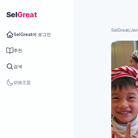
Sel
Great
SelGreat
/
Jen
SelGreat에 로그인
추천
검색
切換主題