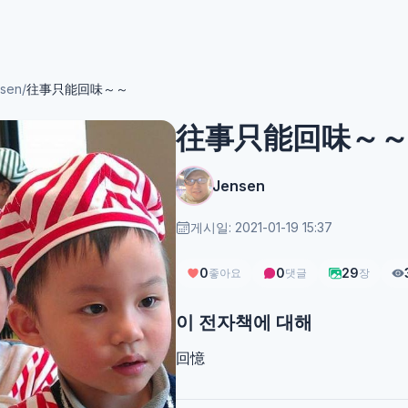
sen
/
往事只能回味～～
往事只能回味～
Jensen
게시일: 2021-01-19 15:37
0
0
29
좋아요
댓글
장
이 전자책에 대해
回憶