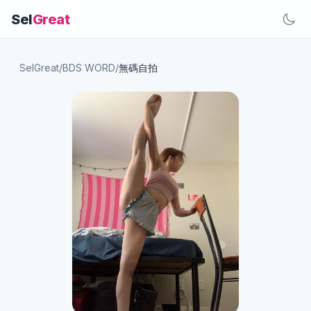
Sel
Great
SelGreat
/
BDS WORD
/
無碼自拍