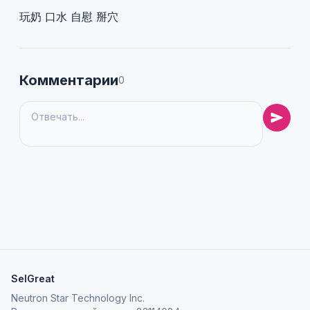
玩奶 口水 自慰 掰穴
Комментарии
0
SelGreat
Neutron Star Technology Inc.