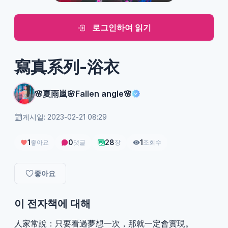
로그인하여 읽기
寫真系列-浴衣
🌸夏雨嵐🌸Fallen angle🌸
게시일: 2023-02-21 08:29
1
0
28
1
좋아요
댓글
장
조회수
좋아요
이 전자책에 대해
人家常說：只要看過夢想一次，那就一定會實現。