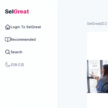
Sel
Great
SelGreat
/
D.
Login To SelGreat
Recommended
Search
切換主題