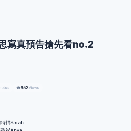
思寫真預告搶先看no.2
653
hotos
Views
輯Sarah
襯衫Anya