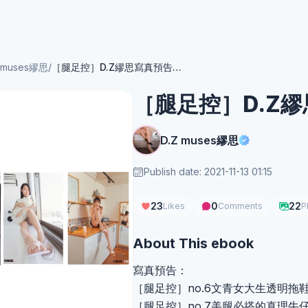
Z muses繆思
/
［腿足控］D.Z繆思寫真預告搶先看no.2
［腿足控］D.Z繆
D.Z muses繆思
Publish date: 2021-11-13 01:15
23
0
22
Likes
Comments
P
About This ebook
寫真預告：
［腿足控］no.6文青女大生透明拖鞋特
［腿足控］no.7美腿必搭的真理牛仔