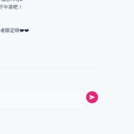
 喝下午茶吧！
限定唷❤️❤️