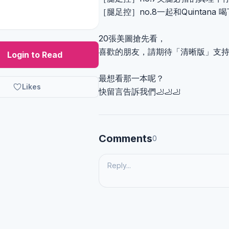
［腿足控］no.8一起和Quintana
20張美圖搶先看，
喜歡的朋友，請期待「清晰版」支持者
Login to Read
最想看那一本呢？
Likes
快留言告訴我們🦶🦶🦶
Comments
0