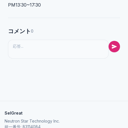
PM13:30~17:30
コメント
0
SelGreat
Neutron Star Technology Inc.
統一番号: 83114084