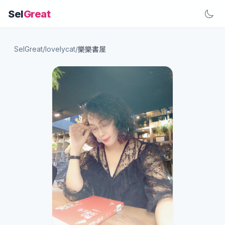
Sel
Great
SelGreat
/
lovelycat
/
樂樂書屋