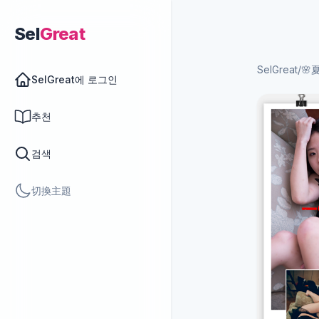
Sel
Great
SelGreat
/
🌸夏
SelGreat에 로그인
추천
검색
切換主題