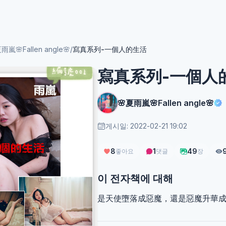
雨嵐🌸Fallen angle🌸
/
寫真系列-一個人的生活
寫真系列-一個人
🌸夏雨嵐🌸Fallen angle🌸
게시일: 2022-02-21 19:02
8
1
49
좋아요
댓글
장
이 전자책에 대해
是天使墮落成惡魔，還是惡魔升華