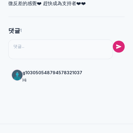
微反差的感覺❤️ 趕快成為支持者❤️❤️
댓글
1
g103050548794578321037
Hi