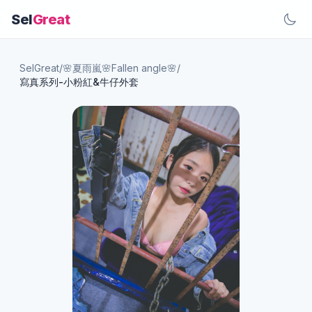
Sel
Great
SelGreat
/
🌸夏雨嵐🌸Fallen angle🌸
/
寫真系列-小粉紅&牛仔外套