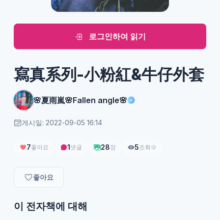
로그인하여 읽기
寫真系列-小粉紅&牛仔外套
🌸夏雨嵐🌸Fallen angle🌸
게시일: 2022-09-05 16:14
7
1
28
5
좋아요
댓글
장
조회수
좋아요
이 전자책에 대해