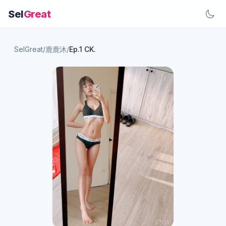
Sel
Great
SelGreat
/
鹿鹿沐
/
Ep.1 CK.