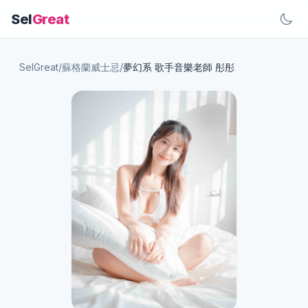
Sel
Great
SelGreat
/
蘇格蘭威士忌
/
夢幻系 歌手音樂老師 彤彤