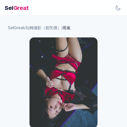
Sel
Great
SelGreat
/
玩轉攝影（親民價）
/
雨嵐