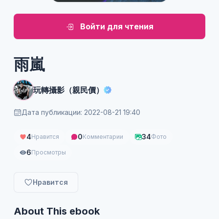
Войти для чтения
雨嵐
玩轉攝影（親民價）
Дата публикации: 2022-08-21 19:40
4
0
34
Нравится
Комментарии
Фото
6
Просмотры
Нравится
About This ebook