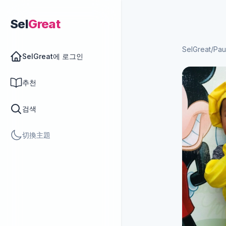
Sel
Great
SelGreat
/
Pau
SelGreat에 로그인
추천
검색
切換主題