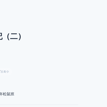
日記（二）
7
조회수
年松鼠班