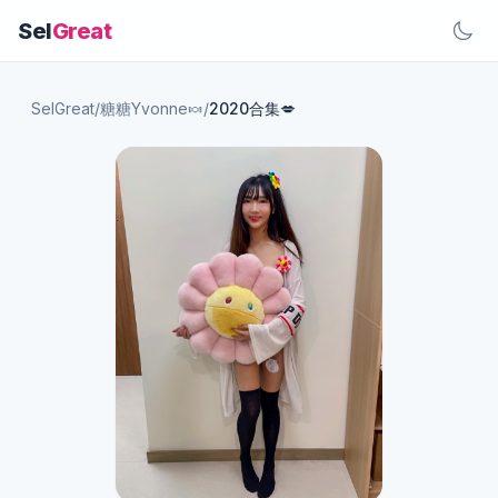
Sel
Great
SelGreat
/
糖糖Yvonne🍬
/
2020合集💋