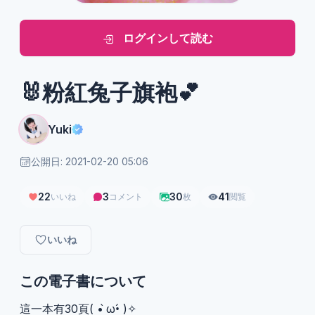
ログインして読む
🐰粉紅兔子旗袍💕
Yuki
公開日: 2021-02-20 05:06
22
3
30
41
いいね
コメント
枚
閲覧
いいね
この電子書について
這一本有30頁( • ̀ω•́ )✧