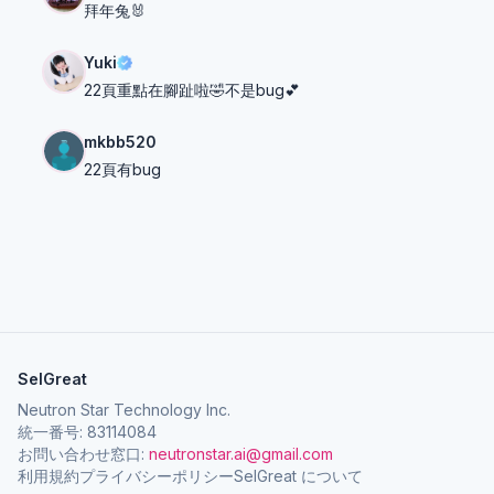
拜年兔🐰
Yuki
22頁重點在腳趾啦🤣不是bug💕
mkbb520
22頁有bug
SelGreat
Neutron Star Technology Inc.
統一番号: 83114084
お問い合わせ窓口:
neutronstar.ai@gmail.com
利用規約
プライバシーポリシー
SelGreat について