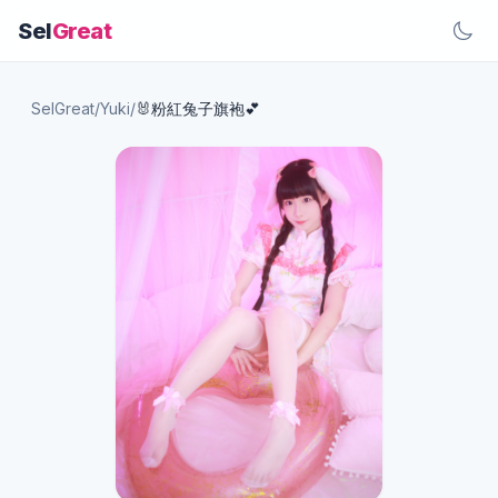
Sel
Great
SelGreat
/
Yuki
/
🐰粉紅兔子旗袍💕