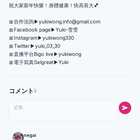
祝大家新年快樂！身體健康！快高長大💕
🎀合作洽詢▶︎
yukiwong.info@gmail.com
🎀Facebook page▶︎Yuki-雪雪
🎀Instagram▶︎yukiwong330
🎀Twitter▶︎yuki_03_30
🎀直播平台Bigo live▶︎yukiwong
🎀電子寫真Selgreat▶︎Yuki
コメント
3
negai